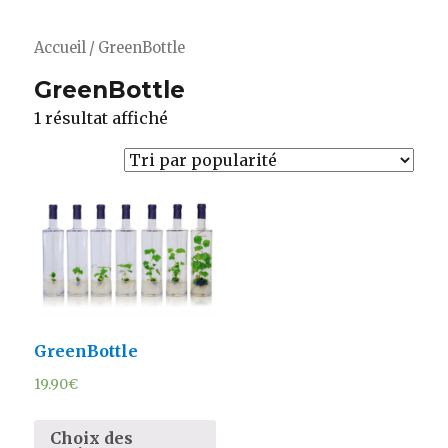
Accueil
/ GreenBottle
GreenBottle
1 résultat affiché
GreenBottle
19.90
€
Choix des