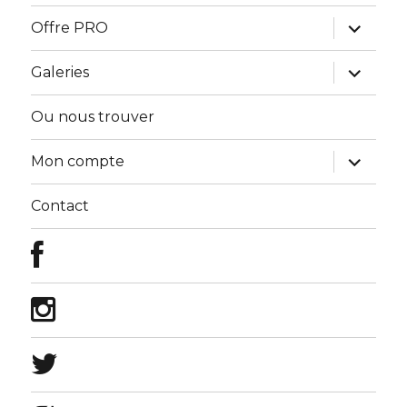
sous-
menu
ouvrir
Offre PRO
le
sous-
menu
ouvrir
Galeries
le
sous-
menu
Ou nous trouver
ouvrir
Mon compte
le
sous-
menu
Contact